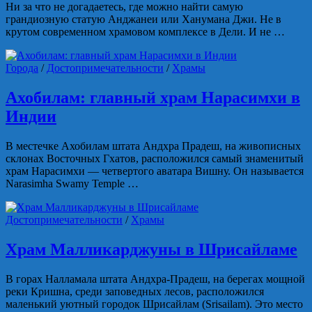
Ни за что не догадаетесь, где можно найти самую
грандиозную статую Анджанеи или Ханумана Джи. Не в
крутом современном храмовом комплексе в Дели. И не …
Города
/
Достопримечательности
/
Храмы
Ахобилам: главный храм Нарасимхи в
Индии
В местечке Ахобилам штата Андхра Прадеш, на живописных
склонах Восточных Гхатов, расположился самый знаменитый
храм Нарасимхи — четвертого аватара Вишну. Он называется
Narasimha Swamy Temple …
Достопримечательности
/
Храмы
Храм Малликарджуны в Шрисайламе
В горах Налламала штата Андхра-Прадеш, на берегах мощной
реки Кришна, среди заповедных лесов, расположился
маленький уютный городок Шрисайлам (Srisailam). Это место