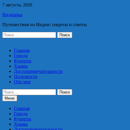
Перейти
7 августа, 2026
к
Индианка
содержимому
Путешествия по Индии: секреты и советы
Найти:
Главная
Города
Курорты
Храмы
Достопримечательности
Полезности
Обо мне
Найти:
Меню
Главная
Города
Курорты
Храмы
Достопримечательности