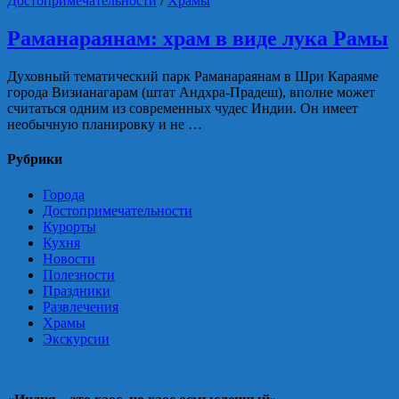
Достопримечательности
/
Храмы
Раманараянам: храм в виде лука Рамы
Духовный тематический парк Раманараянам в Шри Караяме
города Визианагарам (штат Андхра-Прадеш), вполне может
считаться одним из современных чудес Индии. Он имеет
необычную планировку и не …
Рубрики
Города
Достопримечательности
Курорты
Кухня
Новости
Полезности
Праздники
Развлечения
Храмы
Экскурсии