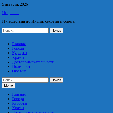
Перейти
5 августа, 2026
к
Индианка
содержимому
Путешествия по Индии: секреты и советы
Найти:
Главная
Города
Курорты
Храмы
Достопримечательности
Полезности
Обо мне
Найти:
Меню
Главная
Города
Курорты
Храмы
Достопримечательности