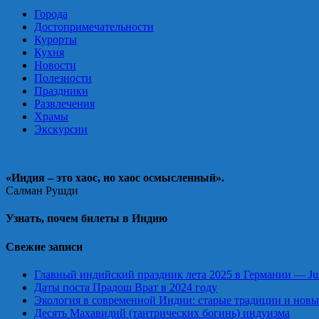
Города
Достопримечательности
Курорты
Кухня
Новости
Полезности
Праздники
Развлечения
Храмы
Экскурсии
«Индия – это хаос, но хаос осмысленный».
Салман Рушди
Узнать, почем билеты в Индию
Свежие записи
Главный индийский праздник лета 2025 в Германии — Just
Даты поста Прадош Врат в 2024 году
Экология в современной Индии: старые традиции и нов
Десять Махавидий (тантрических богинь) индуизма