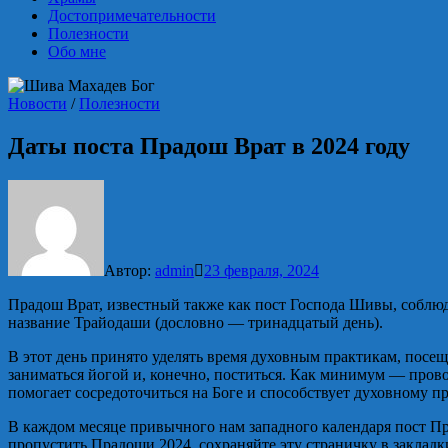
Достопримечательности
Полезности
Обо мне
Новости
/
Полезности
Даты поста Прадош Врат в 2024 году
Автор:
admin
23 февраля, 2024
Прадош Врат, известный также как пост Господа Шивы, соблю
название Трайодаши (дословно — тринадцатый день).
В этот день принято уделять время духовным практикам, посе
заниматься йогой и, конечно, поститься. Как минимум — прово
помогает сосредоточиться на Боге и способствует духовному пр
В каждом месяце привычного нам западного календаря пост Пра
пропустить Прадоши 2024, сохраняйте эту страничку в закладки