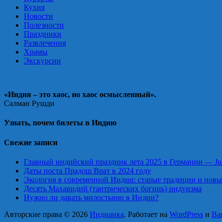
Кухня
Новости
Полезности
Праздники
Развлечения
Храмы
Экскурсии
«Индия – это хаос, но хаос осмысленный».
Салман Рушди
Узнать, почем билеты в Индию
Свежие записи
Главный индийский праздник лета 2025 в Германии — Just
Даты поста Прадош Врат в 2024 году
Экология в современной Индии: старые традиции и нов
Десять Махавидий (тантрических богинь) индуизма
Нужно ли давать милостыню в Индии?
Авторские права © 2026
Индианка
. Работает на
WordPress
и
Ba