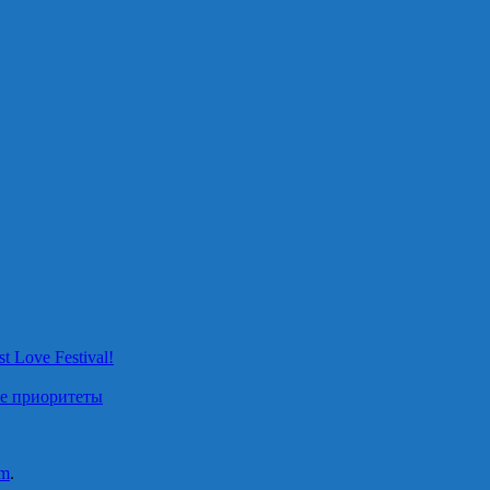
 Love Festival!
ые приоритеты
m
.