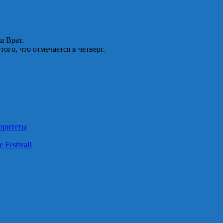
ш Врат.
того, что отмечается в четверг.
оритеты
Festival!