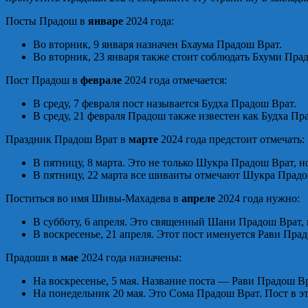
Посты Прадош в
январе
2024 года:
Во вторник, 9 января назначен Бхаума Прадош Врат.
Во вторник, 23 января также стоит соблюдать Бхуми Пра
Пост Прадош в
феврале
2024 года отмечается:
В среду, 7 февраля пост называется Будха Прадош Врат.
В среду, 21 февраля Прадош также известен как Будха Пр
Праздник Прадош Врат в
марте
2024 года предстоит отмечать:
В пятницу, 8 марта. Это не только Шукра Прадош Врат, 
В пятницу, 22 марта все шиваиты отмечают Шукра Прадо
Поститься во имя Шивы-Махадева в
апреле
2024 года нужно:
В субботу, 6 апреля. Это священный Шани Прадош Врат, 
В воскресенье, 21 апреля. Этот пост именуется Рави Пра
Прадоши в
мае
2024 года назначены:
На воскресенье, 5 мая. Название поста — Рави Прадош Вр
На понедельник 20 мая. Это Сома Прадош Врат. Пост в э