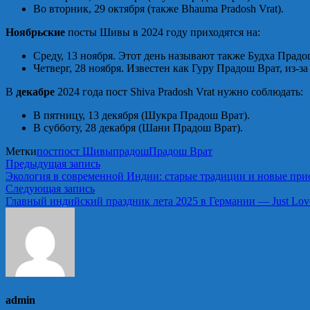
Во вторник, 29 октября (также Bhauma Pradosh Vrat).
Ноябрьские
посты Шивы в 2024 году приходятся на:
Среду, 13 ноября. Этот день называют также Будха Прадо
Четверг, 28 ноября. Известен как Гуру Прадош Врат, из-за 
В
декабре
2024 года пост Shiva Pradosh Vrat нужно соблюдать:
В пятницу, 13 декября (Шукра Прадош Врат).
В субботу, 28 декабря (Шани Прадош Врат).
Метки
пост
пост Шивы
прадош
Прадош Врат
Навигация
Предыдущая
Предыдущая запись
запись:
Экология в современной Индии: старые традиции и новые при
по
Следующая
Следующая запись
записям
запись:
Главный индийский праздник лета 2025 в Германии — Just Love 
admin