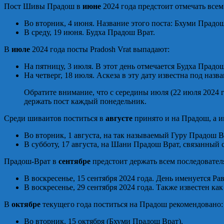
Пост Шивы Прадош в
июне
2024 года предстоит отмечать все
Во вторник, 4 июня. Название этого поста: Бхуми Прадош
В среду, 19 июня. Будха Прадош Врат.
В
июле
2024 года посты Pradosh Vrat выпадают:
На пятницу, 3 июля. В этот день отмечается Будха Прадош
На четверг, 18 июля. Аскеза в эту дату известна под наз
Обратите внимание, что с середины июля (22 июля 2024 го
держать пост каждый понедельник.
Среди шиваитов поститься в
августе
принято и на Прадош, а и
Во вторник, 1 августа, на так называемый Гуру Прадош В
В субботу, 17 августа, на Шани Прадош Врат, связанный 
Прадош-Врат в
сентябре
предстоит держать всем последовател
В воскресенье, 15 сентября 2024 года. День именуется Ра
В воскресенье, 29 сентября 2024 года. Также известен ка
В
октябре
текущего года поститься на Прадош рекомендовано:
Во вторник, 15 октября (Бхуми Прадош Врат).