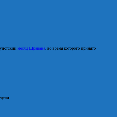
ндуистский
месяц Шравана
, во время которого принято
едели.