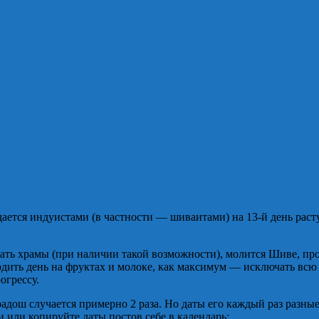
дается индуистами (в частности — шиваитами) на 13-й день ра
щать храмы (при наличии такой возможности), молится Шиве, пр
дить день на фруктах и молоке, как максимум — исключать всю п
огрессу.
дош случается примерно 2 раза. Но даты его каждый раз разные, 
 или копируйте даты постов себе в календарь: