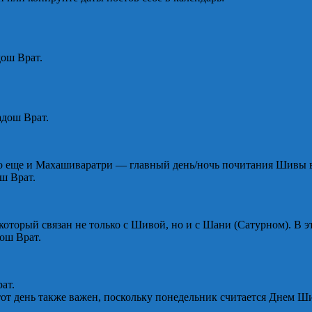
дош Врат.
адош Врат.
но еще и Махашиваратри — главный день/ночь почитания Шивы в
ш Врат.
который связан не только с Шивой, но и с Шани (Сатурном). В э
дош Врат.
ат.
тот день также важен, поскольку понедельник считается Днем Ш