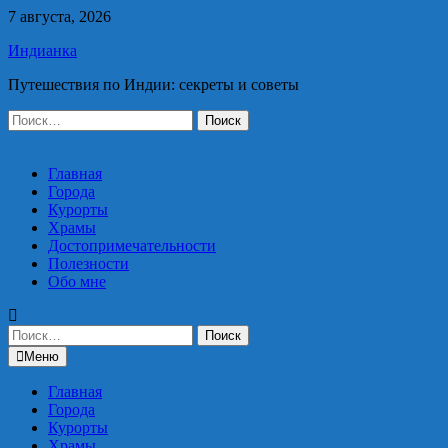
Перейти
7 августа, 2026
к
Индианка
содержимому
Путешествия по Индии: секреты и советы
Найти:
Главная
Города
Курорты
Храмы
Достопримечательности
Полезности
Обо мне
Найти:
Меню
Главная
Города
Курорты
Храмы