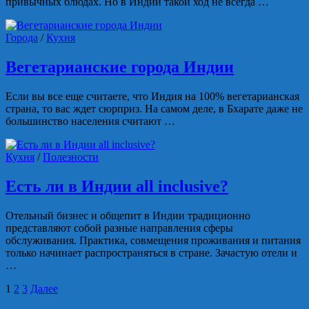
привычных блюдах. Но в Индии такой ход не всегда …
Города
/
Кухня
Вегетарианские города Индии
Если вы все еще считаете, что Индия на 100% вегетарианская
страна, то вас ждет сюрприз. На самом деле, в Бхарате даже не
большинство населения считают …
Кухня
/
Полезности
Есть ли в Индии all inclusive?
Отельный бизнес и общепит в Индии традиционно
представляют собой разные направления сферы
обслуживания. Практика, совмещения проживания и питания
только начинает распространяться в стране. Зачастую отели и
…
Навигация
1
2
3
Далее