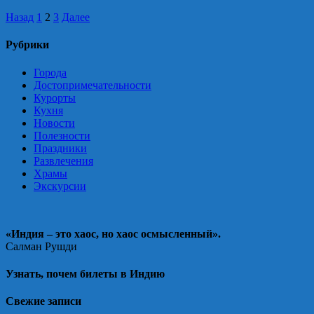
Навигация
Назад
1
2
3
Далее
по
Рубрики
записям
Города
Достопримечательности
Курорты
Кухня
Новости
Полезности
Праздники
Развлечения
Храмы
Экскурсии
«Индия – это хаос, но хаос осмысленный».
Салман Рушди
Узнать, почем билеты в Индию
Свежие записи