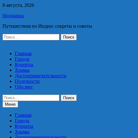
Перейти
8 августа, 2026
к
Индианка
содержимому
Путешествия по Индии: секреты и советы
Найти:
Главная
Города
Курорты
Храмы
Достопримечательности
Полезности
Обо мне
Найти:
Меню
Главная
Города
Курорты
Храмы
Достопримечательности