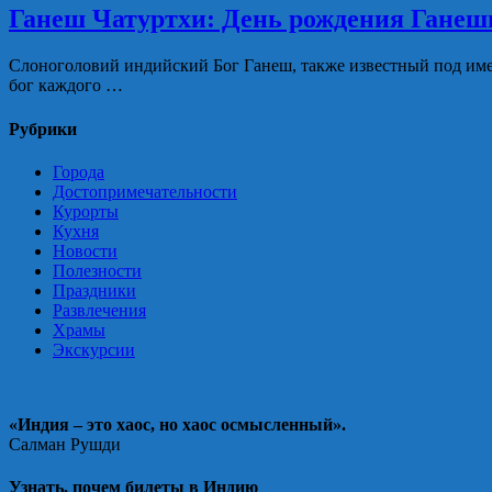
Ганеш Чатуртхи: День рождения Ганеш
Слоноголовий индийский Бог Ганеш, также известный под име
бог каждого …
Рубрики
Города
Достопримечательности
Курорты
Кухня
Новости
Полезности
Праздники
Развлечения
Храмы
Экскурсии
«Индия – это хаос, но хаос осмысленный».
Салман Рушди
Узнать, почем билеты в Индию