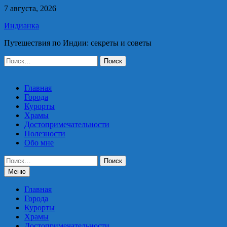
Перейти
7 августа, 2026
к
Индианка
содержимому
Путешествия по Индии: секреты и советы
Найти:
Главная
Города
Курорты
Храмы
Достопримечательности
Полезности
Обо мне
Найти:
Меню
Главная
Города
Курорты
Храмы
Достопримечательности