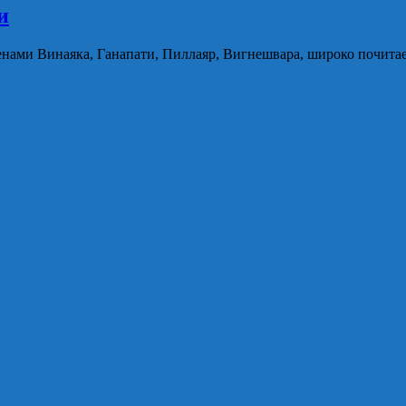
и
нами Винаяка, Ганапати, Пиллаяр, Вигнешвара, широко почитае