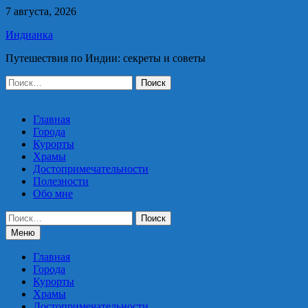
Перейти
7 августа, 2026
к
Индианка
содержимому
Путешествия по Индии: секреты и советы
Найти:
Главная
Города
Курорты
Храмы
Достопримечательности
Полезности
Обо мне
Найти:
Меню
Главная
Города
Курорты
Храмы
Достопримечательности