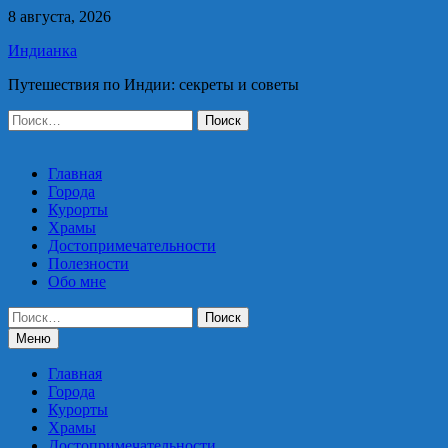
Перейти
8 августа, 2026
к
Индианка
содержимому
Путешествия по Индии: секреты и советы
Найти:
Главная
Города
Курорты
Храмы
Достопримечательности
Полезности
Обо мне
Найти:
Меню
Главная
Города
Курорты
Храмы
Достопримечательности