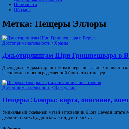
Полезности
Обо мне
Метка:
Пещеры Эллоры
Достопримечательности
/
Храмы
Джьотирлингам Шри Гришнешвара в В
Двенадцатым джьотирлингамом в перечне главных шиваистски
расположен в непосредственной близости от пещер …
Достопримечательности
/
Экскурсии
Пещеры Эллоры: карта, описание, впе
Уникальный скальный музей-заповедник Ellora Caves в штате
джайнистских, буддийских и индуистских …
Рубрики