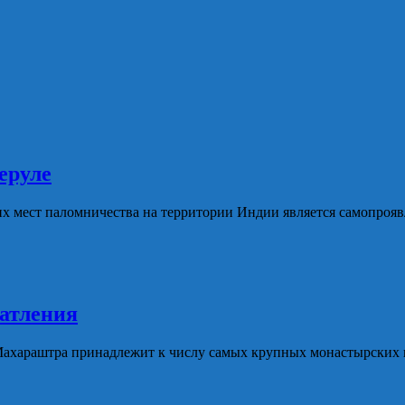
еруле
х мест паломничества на территории Индии является самопро
чатления
 Махараштра принадлежит к числу самых крупных монастырских