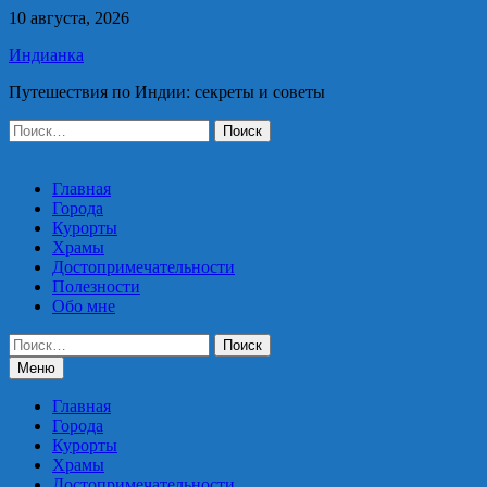
Перейти
10 августа, 2026
к
Индианка
содержимому
Путешествия по Индии: секреты и советы
Найти:
Главная
Города
Курорты
Храмы
Достопримечательности
Полезности
Обо мне
Найти:
Меню
Главная
Города
Курорты
Храмы
Достопримечательности