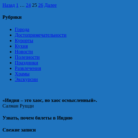
Навигация
Назад
1
…
24
25
26
Далее
по
Рубрики
записям
Города
Достопримечательности
Курорты
Кухня
Новости
Полезности
Праздники
Развлечения
Храмы
Экскурсии
«Индия – это хаос, но хаос осмысленный».
Салман Рушди
Узнать, почем билеты в Индию
Свежие записи