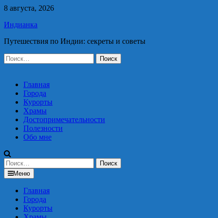
Перейти
8 августа, 2026
к
Индианка
содержимому
Путешествия по Индии: секреты и советы
Найти:
Главная
Города
Курорты
Храмы
Достопримечательности
Полезности
Обо мне
Найти:
Меню
Главная
Города
Курорты
Храмы