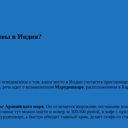
ивы в Индии?
но осведомлены о том, какое место в Индии считается пристанищ
, речь идет о великолепном
Мурудешваре
, расположенном в Ка
жье
Аравийского моря
. Он отличается широкими песчаными пл
лании тут можно найти и номер за 300-500 рупий, и кафе с при
Мурудешваре, а быстро обходит главный храм, делает селфи со с