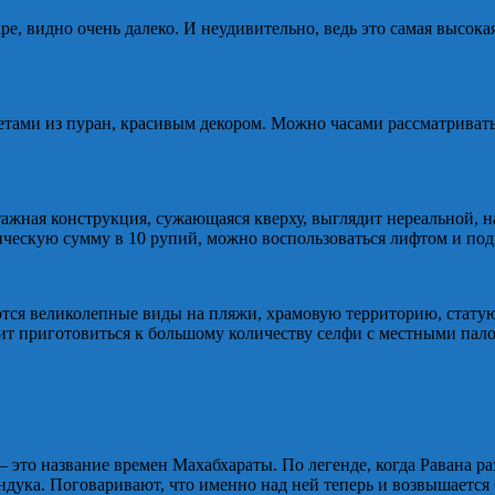
видно очень далеко. И неудивительно, ведь это самая высокая 
тами из пуран, красивым декором. Можно часами рассматривать 
ажная конструкция, сужающаяся кверху, выглядит нереальной, н
ическую сумму в 10 рупий, можно воспользоваться лифтом и под
ся великолепные виды на пляжи, храмовую территорию, статую
тоит приготовиться к большому количеству селфи с местными па
– это название времен Махабхараты. По легенде, когда Равана 
ндука. Поговаривают, что именно над ней теперь и возвышается