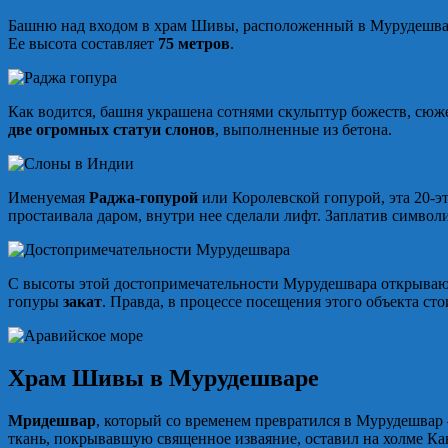
Башню над входом в храм Шивы, расположенный в Мурудешваре, 
Ее высота составляет
75 метров
.
Как водится, башня украшена сотнями скульптур божеств, сюже
две огромных статуи слонов
, выполненные из бетона.
Именуемая
Раджа-гопурой
или Королевской гопурой, эта 20-эт
простаивала даром, внутри нее сделали лифт. Заплатив символ
С высоты этой достопримечательности Мурудешвара открывают
гопуры
закат
. Правда, в процессе посещения этого объекта с
Храм Шивы в Мурудешваре
Мридешвар
, который со временем превратился в Мурудешвар 
ткань, покрывавшую священное изваяние, оставил на холме Ка