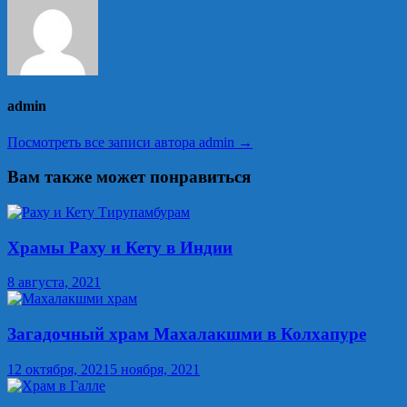
admin
Посмотреть все записи автора admin →
Вам также может понравиться
Храмы Раху и Кету в Индии
8 августа, 2021
Загадочный храм Махалакшми в Колхапуре
12 октября, 2021
5 ноября, 2021