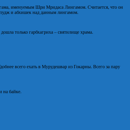
нгама, именуемым Шри Мридаса Лингамом. Считается, что он
 пудж и абхишек над данным лингамом.
 дошла только гарбхагриха – святилище храма.
добнее всего ехать в Мурудешвар из Гокарны. Всего за пару
и на байке.