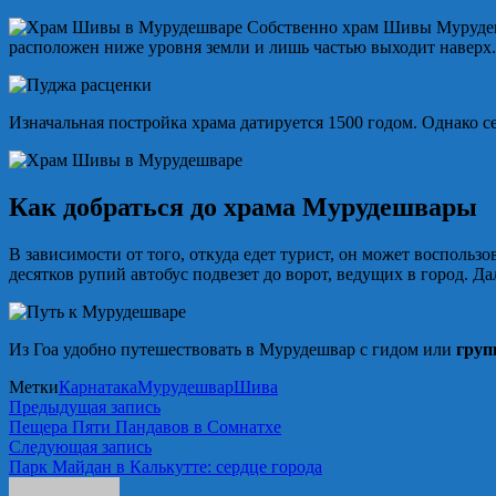
Собственно храм Шивы Мурудешв
расположен ниже уровня земли и лишь частью выходит наверх
Изначальная постройка храма датируется 1500 годом. Однако с
Как добраться до храма Мурудешвары
В зависимости от того, откуда едет турист, он может воспольз
десятков рупий автобус подвезет до ворот, ведущих в город. 
Из Гоа удобно путешествовать в Мурудешвар с гидом или
груп
Метки
Карнатака
Мурудешвар
Шива
Навигация
Предыдущая
Предыдущая запись
запись:
Пещера Пяти Пандавов в Сомнатхе
по
Следующая
Следующая запись
записям
запись:
Парк Майдан в Калькутте: сердце города