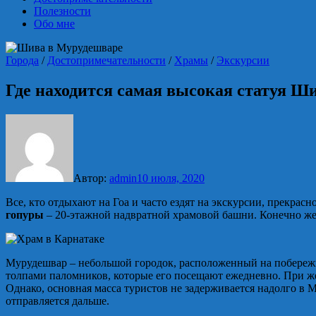
Полезности
Обо мне
Города
/
Достопримечательности
/
Храмы
/
Экскурсии
Где находится самая высокая статуя Ш
Автор:
admin
10 июля, 2020
Все, кто отдыхают на Гоа и часто ездят на экскурсии, прекрас
гопуры
– 20-этажной надвратной храмовой башни. Конечно же
Мурудешвар – небольшой городок, расположенный на побере
толпами паломников, которые его посещают ежедневно. При же
Однако, основная масса туристов не задерживается надолго в 
отправляется дальше.