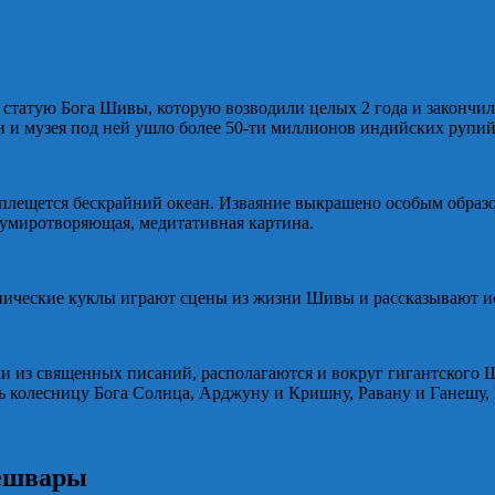
татую Бога Шивы, которую возводили целых 2 года и закончили
и и музея под ней ушло более 50-ти миллионов индийских рупий
м плещется бескрайний океан. Изваяние выкрашено особым образом
 умиротворяющая, медитативная картина.
анические куклы играют сцены из жизни Шивы и рассказывают и
 из священных писаний, располагаются и вокруг гигантского 
ь колесницу Бога Солнца, Арджуну и Кришну, Равану и Ганешу,
дешвары