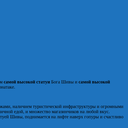
ем
самой высокой статуи
Бога Шивы и
самой высокой
рнатаке.
яжами, наличием туристической инфраструктуры и огромными
личной едой, и множество магазинчиков на любой вкус.
татуей Шивы, поднимается на лифте наверх гопуры и счастливо