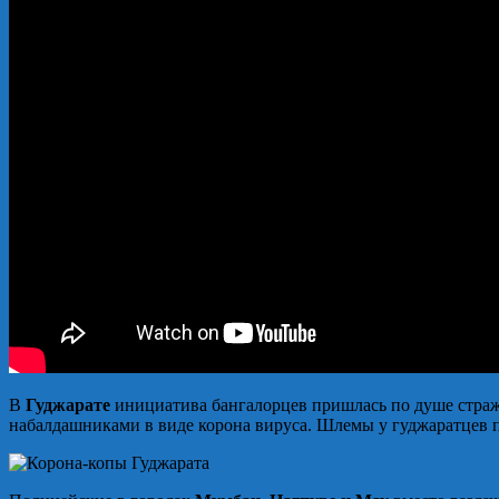
В
Гуджарате
инициатива бангалорцев пришлась по душе страж
набалдашниками в виде корона вируса. Шлемы у гуджаратцев п