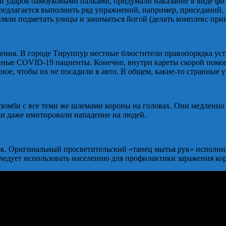
чи ударов бамбуковыми палками, придумали наказание в виде ф
длагается выполнить ряд упражнений, например, приседаний, с
ляли подметать улицы и заниматься йогой (делать комплекс прив
ления. В городе Тируппур местные блюстители правопорядка ус
жённые COVID-19 пациенты. Конечно, внутри кареты скорой пом
ное, чтобы их не посадили в авто. В общем, какие-то странные 
зомби с все теми же шлемами короны на головах. Они медленно 
 и даже имитировали нападение на людей.
сок. Оригинальный просветительский «танец мытья рук» исполн
следует использовать населению для профилактики заражения ко