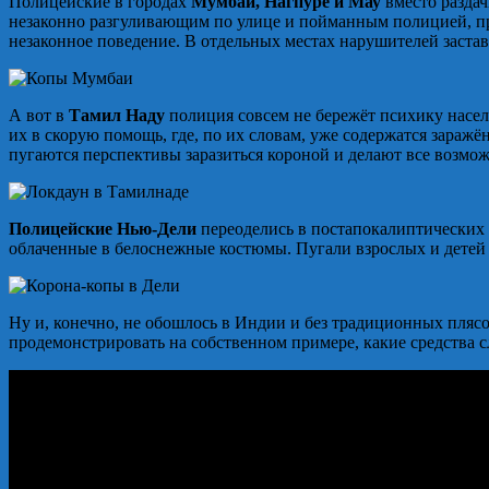
Полицейские в городах
Мумбаи, Нагпуре и Мау
вместо разда
незаконно разгуливающим по улице и пойманным полицией, пре
незаконное поведение. В отдельных местах нарушителей застав
А вот в
Тамил Наду
полиция совсем не бережёт психику насе
их в скорую помощь, где, по их словам, уже содержатся зара
пугаются перспективы заразиться короной и делают все возмож
Полицейские Нью-Дели
переоделись в постапокалиптических 
облаченные в белоснежные костюмы. Пугали взрослых и детей
Ну и, конечно, не обошлось в Индии и без традиционных пля
продемонстрировать на собственном примере, какие средства 