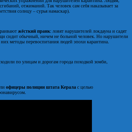
изических упражнений для нарушителей карантина. Людям,
гибаний, отжиманий. Так человек сам себя наказывает за
етствия солнцу – сурья намаскар).
траивают
жёсткий пранк
: ловят нарушителей локдауна и садят
ощи сидит обычный, ничем не больной человек. Но нарушители
у них методы перевоспитания людей эпохи карантина.
ходили по улицам и дорогам города походкой зомби,
или
офицеры полиции штата Керала
с целью
ронавирусом.