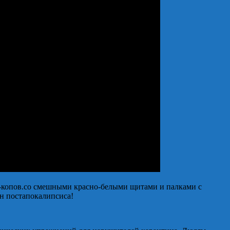
а-копов.со смешными красно-белыми щитами и палками с
н постапокалипсиса!