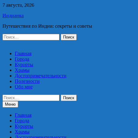
Перейти
7 августа, 2026
к
Индианка
содержимому
Путешествия по Индии: секреты и советы
Найти:
Главная
Города
Курорты
Храмы
Достопримечательности
Полезности
Обо мне
Найти:
Меню
Главная
Города
Курорты
Храмы
Достопримечательности