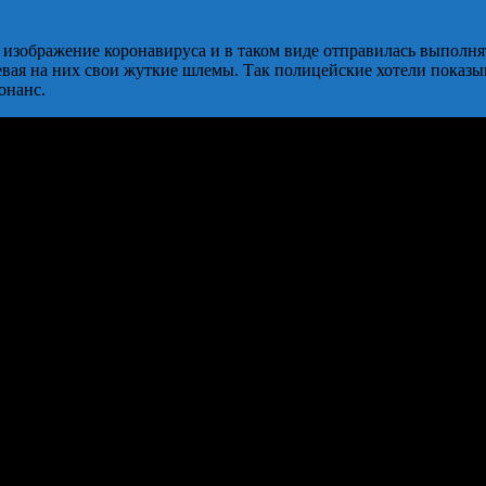
ображение коронавируса и в таком виде отправилась выполнять
девая на них свои жуткие шлемы. Так полицейские хотели показ
онанс.