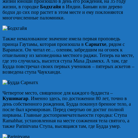
жизни юноши произошло в день его рождения, на 35 году
жизни, в городке
Бодхгайя
в Индии. Баньян или дерево
бодхи до сих пор растет в этом месте и ему поклоняются
многочисленные паломники.
Также немаловажное значение имела первая проповедь
принца Гаутамы, которая произошла в
Сарнатхе
, рядом с
Варанаси. Он читал ее… оленям, забредшим на огонек к
отшельнику из заповедника местного раджи. Теперь на месте,
где это случилась, высится ступа Маха Дхамекх. А там, где
Будда повстречал своих первых учеников – пятерых аскетов –
возведена ступа Чаукханди.
Четвертое место, священное для каждого буддиста –
Кушинагар
. Именно здесь, по достижении 80 лет, точно в
день собственного рождения, Будда покинул бренное тело, а
после был кремирован. Перед смертью он достиг полной
нирваны. Главные достопримечательности городка: Ступа
Ramabhar, установленная на месте сожжения тела святого, а
также Parinirvana Ступа, высящаяся там, где Будда умер.