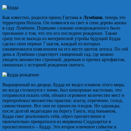
Как известно, родился принц Гаутама в
Лумбини
, теперь это
территория Непала. Он появился на свет в сени дерева ашока
в саду Лумбини. Первыми словами новорожденного было
признание о том, что это его последнее рождение. Также
сразу после выхода из материнской утробы будущий Будда
сделал свои первые 7 шагов, каждый из которых
ознаменовался появлением на его месте цветов лотоса. По сей
день в Лумбини существует священный сад, где можно
увидеть множество строений, деревьев и прочих артефактов,
связанных с историей рождения святого.
Выращенный во дворце, Будда не видел изъянов этого мира,
но когда столкнулся с ними, был шокирован настолько, что
отправился искать себя, обошел огромное количество мест и
перепробовал множество практик: аскезу, отречение, голод,
самоистязание. Все они не принесли плодов. Но однажды,
после долгой медитации на берегу Ганги, под баньяном,
Будда смог реализовать себя, обрел просветление и
окончательно превратился из мирянина Сиддхартхи в
просветленного – Будду. Это второе ключевое событие в