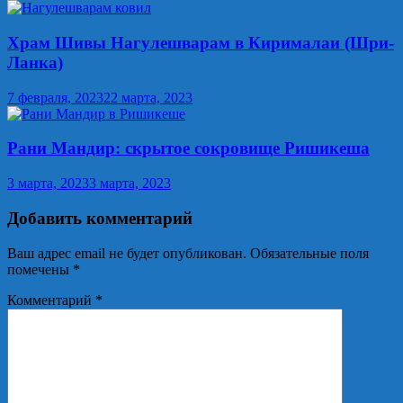
Храм Шивы Нагулешварам в Кирималаи (Шри-
Ланка)
7 февраля, 2023
22 марта, 2023
Рани Мандир: скрытое сокровище Ришикеша
3 марта, 2023
3 марта, 2023
Добавить комментарий
Ваш адрес email не будет опубликован.
Обязательные поля
помечены
*
Комментарий
*