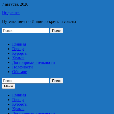
Перейти
7 августа, 2026
к
Индианка
содержимому
Путешествия по Индии: секреты и советы
Найти:
Главная
Города
Курорты
Храмы
Достопримечательности
Полезности
Обо мне
Найти:
Меню
Главная
Города
Курорты
Храмы
Достопримечательности