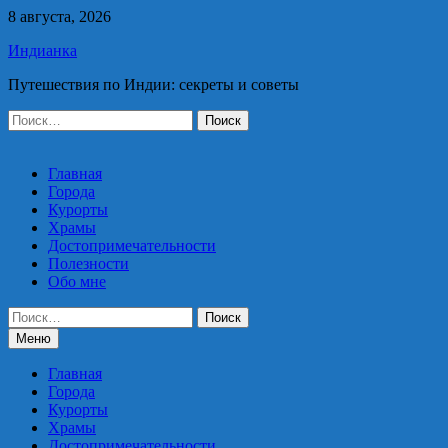
Перейти
8 августа, 2026
к
Индианка
содержимому
Путешествия по Индии: секреты и советы
Найти:
Главная
Города
Курорты
Храмы
Достопримечательности
Полезности
Обо мне
Найти:
Меню
Главная
Города
Курорты
Храмы
Достопримечательности