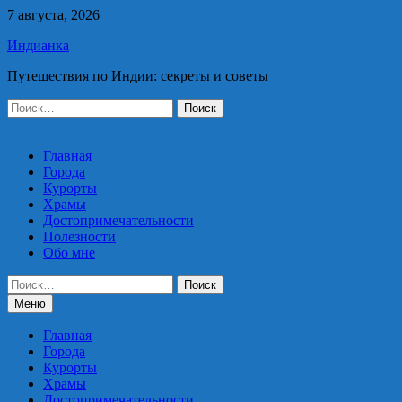
Перейти
7 августа, 2026
к
Индианка
содержимому
Путешествия по Индии: секреты и советы
Найти:
Главная
Города
Курорты
Храмы
Достопримечательности
Полезности
Обо мне
Найти:
Меню
Главная
Города
Курорты
Храмы
Достопримечательности