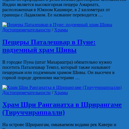
Индии является высокогорная пещера Амарнатх,
расположенная в Южном Кашмире, в 2 километрах от
границы с Ладакхком. Ее название переводится …
Достопримечательности
/
Храмы
Пещеры Паталешвар в Пуне:
подземный храм Шивы
В городке Пуна (штат Махараштра) обязательно нужно
посетить Паталешвар Темпл, который также называют
пещерным или подземным храмом Шивы. Он высечен в
горной породе древними мастерами …
Достопримечательности
/
Храмы
Храм Шри Ранганатха в Шрирангаме
(Тируччираппалли)
На острове Шрирангам, омываемом водами рек Кавери и