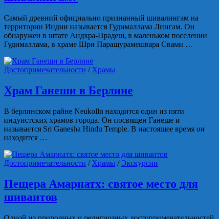
Самый древний официально признанный шивалингам на
территории Индии называется Гудималлама Лингам. Он
обнаружен в штате Андхра-Прадеш, в маленьком поселении
Гудималлама, в храме Шри Парашурамешвара Свами …
Достопримечательности
/
Храмы
Храм Ганеши в Берлине
В берлинском райне Neukolln находится один из пяти
индуистских храмов города. Он посвящен Ганеше и
называется Sri Ganesha Hindu Temple. В настоящее время он
находится …
Достопримечательности
/
Храмы
/
Экскурсии
Пещера Амарнатх: святое место для
шиваитов
Одной из природных и религиозных достопримечательностей