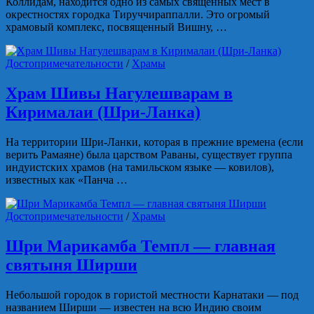
Коллидам, находится одно из самых священных мест в
окрестностях городка Тируччираппалли. Это огромый
храмовый комплекс, посвященный Вишну, …
Достопримечательности
/
Храмы
Храм Шивы Нагулешварам в
Кирималаи (Шри-Ланка)
На территории Шри-Ланки, которая в прежние времена (если
верить Рамаяне) была царством Раваны, существует группа
индуистских храмов (на тамильском языке — ковилов),
известных как «Панча …
Достопримечательности
/
Храмы
Шри Марикамба Темпл — главная
святыня Ширши
Небольшой городок в гористой местности Карнатаки — под
названием Ширши — известен на всю Индию своим