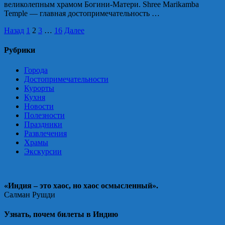
великолепным храмом Богини-Матери. Shree Marikamba
Temple — главная достопримечательность …
Навигация
Назад
1
2
3
…
16
Далее
по
Рубрики
записям
Города
Достопримечательности
Курорты
Кухня
Новости
Полезности
Праздники
Развлечения
Храмы
Экскурсии
«Индия – это хаос, но хаос осмысленный».
Салман Рушди
Узнать, почем билеты в Индию