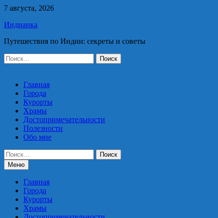
Перейти
7 августа, 2026
к
Индианка
содержимому
Путешествия по Индии: секреты и советы
Найти:
Главная
Города
Курорты
Храмы
Достопримечательности
Полезности
Обо мне
Найти:
Меню
Главная
Города
Курорты
Храмы
Достопримечательности