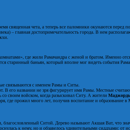
 время священная чета, а теперь все паломники окунаются перед 
века) – главная достопримечательность города. В нем располага
кхи.
комнатами», где жили Рамачандра с женой и братом. Именно отс
тся старинный баньян, который вполне мог видеть события Рам
ые связываются с именем Рамы и Ситы.
т. В его названии не зря фигурирует имя Рамы. Местные считаю
сь со своим войском, когда разыскивал Ситу. А жители
Маджорд
я, где прожил много лет, получив воспитание и образование в
ян, благословленный Ситой. Дерево называют Акшая Ват, что зна
икоснулась к нему, но и обзавелось удивительными сиддхами: о