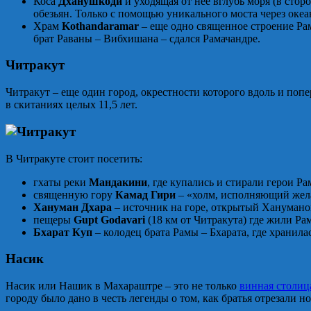
Коса
Дханушкоди
и уходящая от нее вглубь моря (в сто
обезьян. Только с помощью уникального моста через оке
Храм
Kothandaramar
– еще одно священное строение Рам
брат Раваны – Вибхишана – сдался Рамачандре.
Читракут
Читракут – еще один город, окрестности которого вдоль и попе
в скитаниях целых 11,5 лет.
В Читракуте стоит посетить:
гхаты реки
Мандакини
, где купались и стирали герои Р
священную гору
Камад Гири
– «холм, исполняющий жела
Хануман Дхара
– источник на горе, открытый Ханумано
пещеры
Gupt Godavari
(18 км от Читракута) где жили Ра
Бхарат Куп
– колодец брата Рамы – Бхарата, где хранила
Насик
Насик или Нашик в Махараштре – это не только
винная столи
городу было дано в честь легенды о том, как братья отрезали 