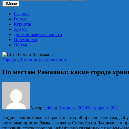
Меню
Главная
Города
Курорты
Храмы
Достопримечательности
Полезности
Обо мне
Города
/
Достопримечательности
По местам Рамаяны: какие города хра
Автор:
admin
2 апреля, 2020
24 февраля, 2021
Индия – удивительная страна, в которой практически каждый у
нога нами принца Рамы, его жены Ситы, брата Лакшманы и пр
получили статус городов, неразрывно связанных с именем «иде