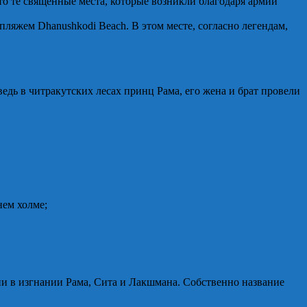
то те священные места, которые возникли благодаря армии
ляжем Dhanushkodi Beach. В этом месте, согласно легендам,
ведь в читракутских лесах принц Рама, его жена и брат провели
нем холме;
ени в изгнании Рама, Сита и Лакшмана. Собственно название