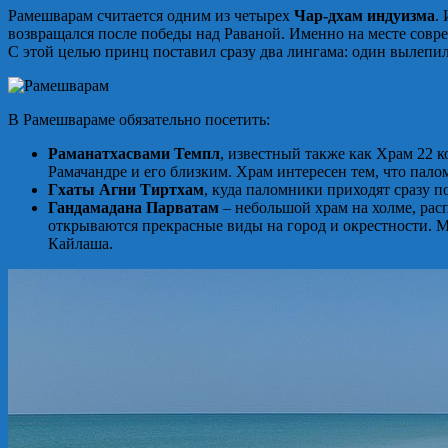
Рамешварам считается одним из четырех
Чар-дхам индуизма
.
возвращался после победы над Раваной. Именно на месте совре
С этой целью принц поставил сразу два лингама: один вылепил
В Рамешвараме обязательно посетить:
Раманатхасвами Темпл
, известный также как Храм 22 
Рамачандре и его близким. Храм интересен тем, что пало
Гхаты Агни Тиртхам
, куда паломники приходят сразу п
Гандамадана Парватам
– небольшой храм на холме, рас
открываются прекрасные виды на город и окрестности. М
Кайлаша.