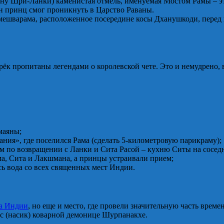
рону Шри-Ланки) каменистая отмель, именуемая Мостом Рамы – э
ан принц смог проникнуть в Царство Раваны.
ешварама, расположенное посередине косы Дханушкоди, перед п
рёк пропитаны легендами о королевской чете. Это и немудрено, 
амаяны;
ния», где поселился Рама (сделать 5-километровую парикраму);
м по возвращении с Ланки и Сита Расой – кухню Ситы на сосед
ма, Сита и Лакшмана, а принцы устраивали прием;
сь вода со всех священных мест Индии.
ца Индии
, но еще и место, где провели значительную часть врем
нос (насик) коварной демонице Шурпанакхе.