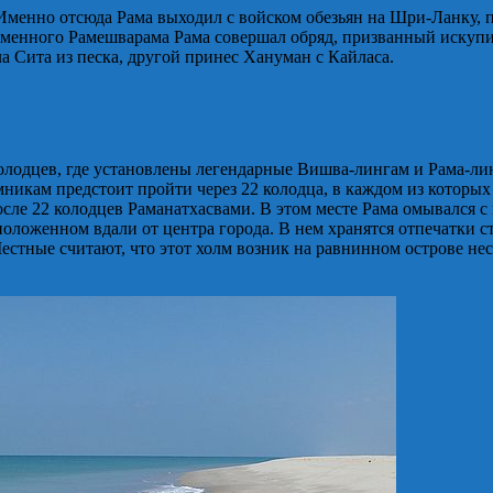
 Именно отсюда Рама выходил с войском обезьян на Шри-Ланку, 
менного Рамешварама Рама совершал обряд, призванный искупить
а Сита из песка, другой принес Хануман с Кайласа.
колодцев, где установлены легендарные Вишва-лингам и Рама-лин
мникам предстоит пройти через 22 колодца, в каждом из которых
осле 22 колодцев Раманатхасвами. В этом месте Рама омывался с
положенном вдали от центра города. В нем хранятся отпечатки с
естные считают, что этот холм возник на равнинном острове не