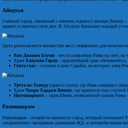
Айодхья
Главный город, связанный с именем седьмого аватара Вишну – э
правил и окончил свои дни. В Айодхье буквально каждый угол
Здесь располагается множество мест, священных для почитате
Рам Джанам Бхуми
– место появления Рамы на свет, на 
Храм
Хануман Гархи
– красивейший хран обезьянобога,
Гупта гхат
– ступени к реке Сарайю, на которых умер Ра
Трета-ке-Тхакур
(храм и гхаты), где Рама совершил обр
Храм
Чакра Харджи Вишну
, где хранится след ступней
Нагешварнатх
– храм Шивы, возведенный сыном Рамы 
Рамешварам
Рамешварам – второй по важности город, который описывает Рам
соединенном с материком длинными ЖД- и автомобильным мост