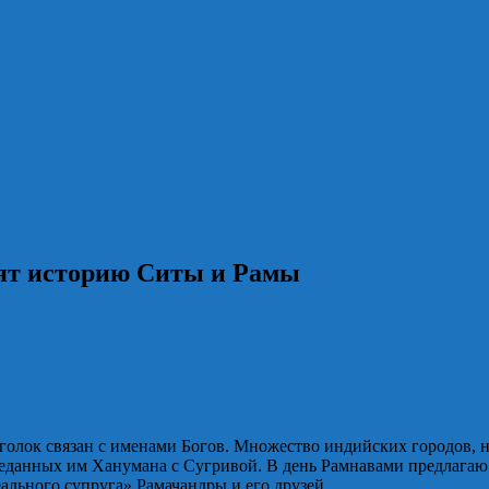
нят историю Ситы и Рамы
голок связан с именами Богов. Множество индийских городов, на
еданных им Ханумана с Сугривой. В день Рамнавами предлагаю 
ального супруга» Рамачандры и его друзей.