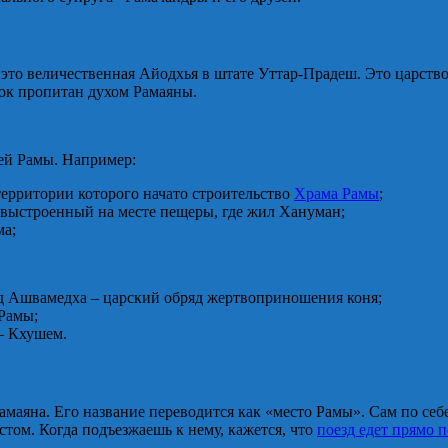
то величественная Айодхья в штате Уттар-Прадеш. Это царство Р
ок пропитан духом Рамаяны.
лей Рамы. Например:
территории которого начато строительство
Храма Рамы
;
 выстроенный на месте пещеры, где жил Хануман;
ма;
яд Ашвамедха – царский обряд жертвоприношения коня;
 Рамы;
– Кхушем.
аяна. Его название переводится как «место Рамы». Сам по себе 
ом. Когда подъезжаешь к нему, кажется, что
поезд едет прямо п