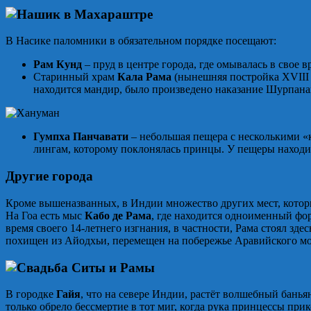
В Насике паломники в обязательном порядке посещают:
Рам Кунд
– пруд в центре города, где омывалась в свое
Старинный храм
Кала Рама
(нынешняя постройка XVIII 
находится мандир, было произведено наказание Шурпана
Гумпха Панчавати
– небольшая пещера с несколькими «
лингам, которому поклонялась принцы. У пещеры находи
Другие города
Кроме вышеназванных, в Индии множество других мест, котор
На Гоа есть мыс
Кабо де Рама
, где находится одноименный фор
время своего 14-летнего изгнания, в частности, Рама стоял зде
похищен из Айодхьи, перемещен на побережье Аравийского мор
В городке
Гайя
, что на севере Индии, растёт волшебный бань
только обрело бессмертие в тот миг, когда рука принцессы пр