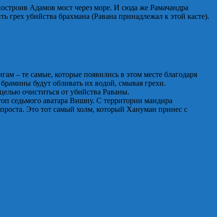
построив Адамов мост через море. И сюда же Рамачандра
 грех убийства брахмана (Равана принадлежал к этой касте).
гам – те самые, которые появились в этом месте благодаря
 брамины будут обливать их водой, смывая грехи.
 целью очиститься от убийства Раваны.
топ седьмого аватара Вишну. С территории мандира
спроста. Это тот самый холм, который Хануман принес с