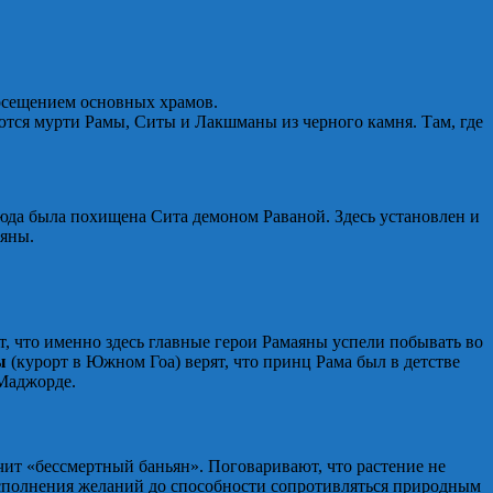
посещением основных храмов.
ются мурти Рамы, Ситы и Лакшманы из черного камня. Там, где
юда была похищена Сита демоном Раваной. Здесь установлен и
аяны.
т, что именно здесь главные герои Рамаяны успели побывать во
ы
(курорт в Южном Гоа) верят, что принц Рама был в детстве
 Маджорде.
чит «бессмертный баньян». Поговаривают, что растение не
т исполнения желаний до способности сопротивляться природным