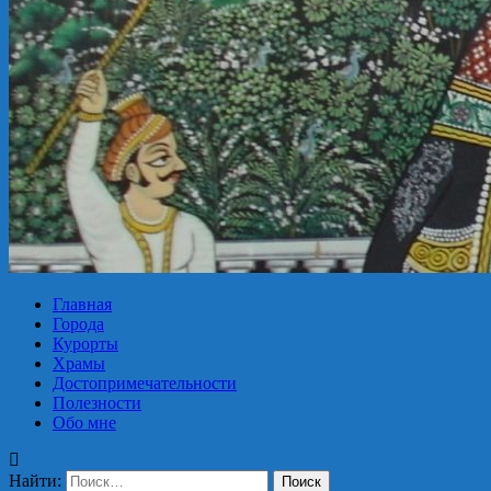
Главная
Города
Курорты
Храмы
Достопримечательности
Полезности
Обо мне
Найти: